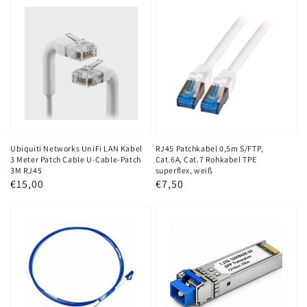
Ubiquiti
RJ45
Networks
Patchkabel
UniFi
0,5m
LAN
S/FTP,
Kabel
Cat.6A,
3
Cat.7
Meter
Rohkabel
Patch
TPE
Cable
superflex,
Ubiquiti Networks UniFi LAN Kabel
RJ45 Patchkabel 0,5m S/FTP,
3 Meter Patch Cable U-Cable-Patch
Cat.6A, Cat.7 Rohkabel TPE
U-
weiß
3M RJ45
superflex, weiß
Normaler
€15,00
Normaler
€7,50
Cable-
Preis
Preis
Patch
Glasfaserkabel
SFP-
3M
LC/UPC
Modul
RJ45
auf
SC/UPC
LC/UPC,
1,5