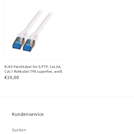
RJ45
Patchkabel
5m
S/FTP,
Cat.6A,
Cat.7
Rohkabel
TPE
superflex,
RJ45 Patchkabel 5m S/FTP, Cat.6A,
Cat.7 Rohkabel TPE superflex, weiß
weiß
Normaler
€19,00
Preis
Kundenservice
Suchen