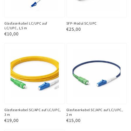
m
Glasfaserkabel LC/UPC auf
SFP-Modul SC/UPC
LC/UPC, 1,5 m
Normaler
€25,00
Normaler
€10,00
Preis
Preis
Glasfaserkabel
Glasfaserkabel
SC/APC
SC/APC
auf
auf
LC/UPC,
LC/UPC,
3
2
m
m
Glasfaserkabel SC/APC auf LC/UPC,
Glasfaserkabel SC/APC auf LC/UPC,
3 m
2 m
Normaler
€19,00
Normaler
€15,00
Preis
Preis