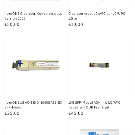
fiberONE Glasfaser-Konverter neue
Glasfaserkabel LC/APC auf LC/UPC,
Version 2025
1,5 m
Normaler
€50,00
Normaler
€10,00
Preis
Preis
fiberONE
10G
1G
SFP-
AON
Modul
BiDi
AON
1000BASE-
mit
BX
LC/APC
SFP-
Kabel
Modul
für
FOUR
fiberONE 1G AON BiDi 1000BASE-BX
10G SFP-Modul AON mit LC/APC
SFP-Modul
Kabel für FOUR Frankfurt
Frankfurt
Normaler
€25,00
Normaler
€45,00
Preis
Preis
Original
Glasfaserkabel
AVM
LC/APC