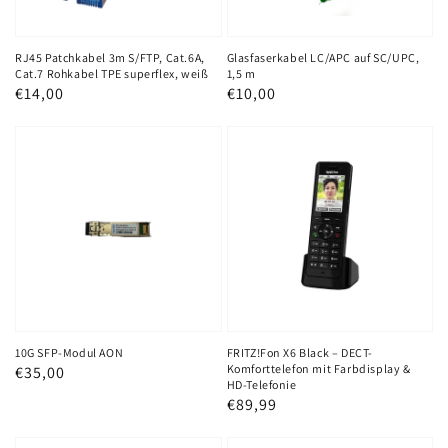
Rohkabel
TPE
superflex,
RJ45 Patchkabel 3m S/FTP, Cat.6A,
Glasfaserkabel LC/APC auf SC/UPC,
Cat.7 Rohkabel TPE superflex, weiß
1,5 m
weiß
Normaler
€14,00
Normaler
€10,00
Preis
Preis
10G
FRITZ!Fon
SFP-
X6
Modul
Black
AON
–
DECT-
Komforttelefon
mit
Farbdisplay
&
10G SFP-Modul AON
FRITZ!Fon X6 Black – DECT-
Komforttelefon mit Farbdisplay &
Normaler
€35,00
HD-
HD-Telefonie
Preis
Normaler
€89,99
Telefonie
Preis