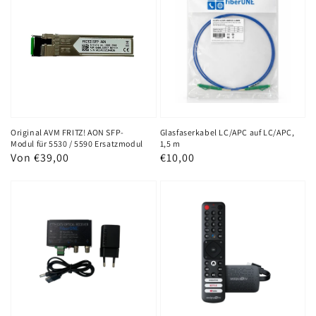
FRITZ!
auf
AON
LC/APC,
SFP-
1,5
Modul
m
für
5530
/
Original AVM FRITZ! AON SFP-
Glasfaserkabel LC/APC auf LC/APC,
Modul für 5530 / 5590 Ersatzmodul
1,5 m
5590
Normaler
Von €39,00
Normaler
€10,00
Ersatzmodul
Preis
Preis
fiberONE
waipu.tv
DVB-
4K
C
Stick
Kabel-
für
TV
IPTV
Medienconverter
(ohne
Set
Paket)