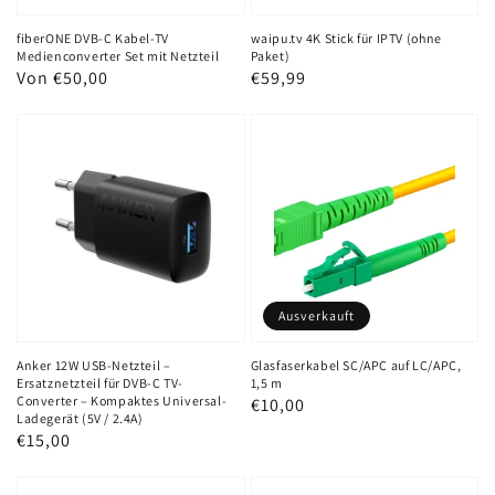
mit
Netzteil
fiberONE DVB-C Kabel-TV
waipu.tv 4K Stick für IPTV (ohne
Medienconverter Set mit Netzteil
Paket)
Normaler
Von €50,00
Normaler
€59,99
Preis
Preis
Anker
Glasfaserkabel
12W
SC/APC
USB-
auf
Netzteil
LC/APC,
–
1,5
Ersatznetzteil
m
für
Ausverkauft
DVB-
C
Anker 12W USB-Netzteil –
Glasfaserkabel SC/APC auf LC/APC,
Ersatznetzteil für DVB-C TV-
1,5 m
TV-
Converter – Kompaktes Universal-
Normaler
€10,00
Ladegerät (5V / 2.4A)
Converter
Preis
Normaler
€15,00
–
Preis
Kompaktes
RJ45
Glasfaserkabel