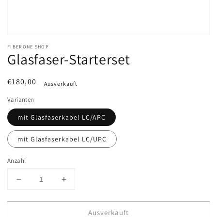
FIBERONE SHOP
Glasfaser-Starterset
Normaler
€180,00
Ausverkauft
Preis
Varianten
mit Glasfaserkabel LC/APC
mit Glasfaserkabel LC/UPC
Anzahl
Verringere
Erhöhe
die
die
Menge
Menge
Ausverkauft
für
für