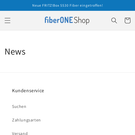
Direkt
Neue FRITZ!Box 5530 Fiber eingetroffen!
zum
Inhalt
Warenko
News
Kundenservice
Suchen
Zahlungsarten
Versand